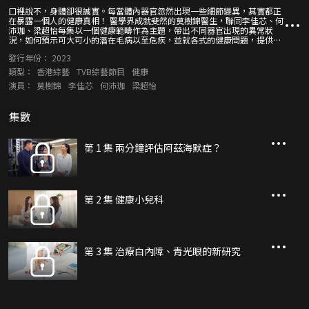
口裡說不，身體卻很誠實。每當體內器官忽然出現一些細節變異，其實都正
在暴露一個人的健康真相！ 醫學界成就斐然的莫樹錦醫生，聯同李佳芯、何
沛珈、梁超怡每集以一個健康範疇作為主題，帶出不同器官出現的異常狀
況，如何預示可大可小的潛在毛病以至危疾，並就各式的健康問題，提供飲
食、運動、科研、藥物、醫療等多方面的新資訊。 莫醫生還會廣邀醫學界名
發行年份：
2023
人，一同為大家破解各種健康謬誤與疑難。
類型：
香港綜藝
TVB綜藝節目
健康
演員：
莫樹錦
李佳芯
何沛珈
梁超怡
集數
第 1 集 兩分鐘評估阿茲海默症？
第 2 集 健康小兒科
第 3 集 治療白內障、青光眼的新研究