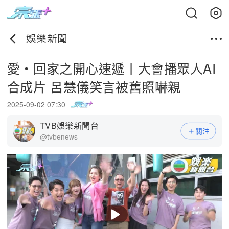
娛樂新聞
愛・回家之開心速遞丨大會播眾人AI
合成片 呂慧儀笑言被舊照嚇親
2025-09-02 07:30
TVB娛樂新聞台
關注
@tvbenews