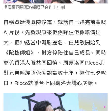
吳偉豪同周嘉洛轉眼已合作十年喇
自稱資歷淺嘅陳浚霆，就話自己睇完前輩嘅
AI片後，先發現原來佢係睇住佢係嘅演出
大，佢仲話當中嘅滕麗名，由兒歌開始到
《陀槍師姐》，對方係陪住自己成長，同時
亦係香港人嘅共同回憶。周嘉洛同Ricco呢
對兄弟唔經唔覺就認識咗十年，趁住七夕呢
日，Ricco就喺台上同嘉洛大講心底話。