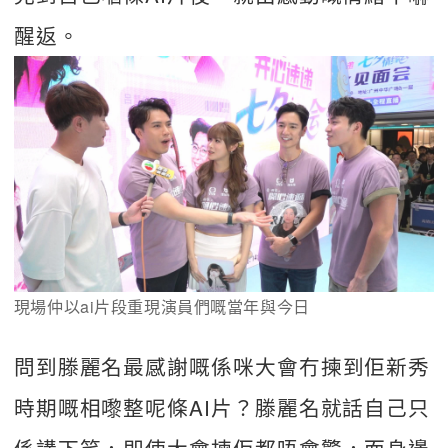
醒返。
現場仲以ai片段重現演員們嘅當年與今日
問到滕麗名最感謝嘅係咪大會冇揀到佢新秀
時期嘅相嚟整呢條AI片？滕麗名就話自己只