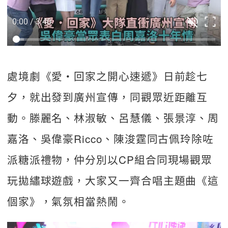
0:00 / 3:40
處境劇《愛・回家之開心速遞》日前趁七
夕，就出發到廣州宣傳，同觀眾近距離互
動。滕麗名、林淑敏、呂慧儀、張景淳、周
嘉洛、吳偉豪Ricco、陳浚霆同古佩玲除咗
派糖派禮物，仲分別以CP組合同現場觀眾
玩拋繡球遊戲，大家又一齊合唱主題曲《這
個家》，氣氛相當熱鬧。