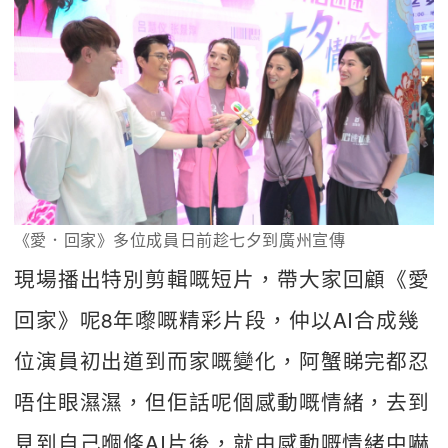
《愛．回家》多位成員日前趁七夕到廣州宣傳
現場播出特別剪輯嘅短片，帶大家回顧《愛
回家》呢8年嚟嘅精彩片段，仲以AI合成幾
位演員初出道到而家嘅變化，阿蟹睇完都忍
唔住眼濕濕，但佢話呢個感動嘅情緒，去到
見到自己嗰條AI片後，就由感動嘅情緒中嚇