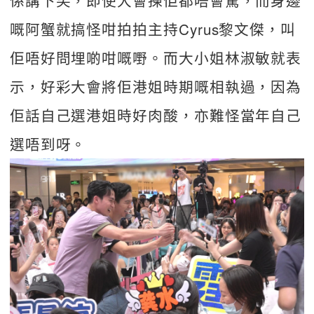
係講下笑，即使大會揀佢都唔會驚，而身邊
嘅阿蟹就搞怪咁拍拍主持Cyrus黎文傑，叫
佢唔好問埋啲咁嘅嘢。而大小姐林淑敏就表
示，好彩大會將佢港姐時期嘅相執過，因為
佢話自己選港姐時好肉酸，亦難怪當年自己
選唔到呀。