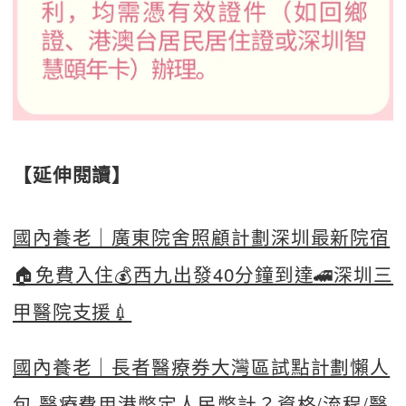
【延伸閱讀】
國內養老｜廣東院舍照顧計劃深圳最新院宿
🏠免費入住💰西九出發40分鐘到達🚄深圳三
甲醫院支援💉
國內養老｜長者醫療券大灣區試點計劃懶人
包 醫療費用港幣定人民幣計？資格/流程/醫