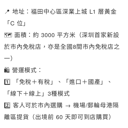
📍 地址：福田中心區深業上城 L1 層黃金
「C 位」
🗺️ 面積：約 3000 平方米（深圳首家新設
於市內免稅店，亦是全國8間市內免稅店之
一）
🛍️ 營運模式：
1️⃣ 「免稅＋有稅」、「進口＋國產」、
「線下＋線上」3種模式
2️⃣ 客人可於市內選購 → 機場/郵輪母港隔
離區提貨（出境前 60 天即可到店購買）