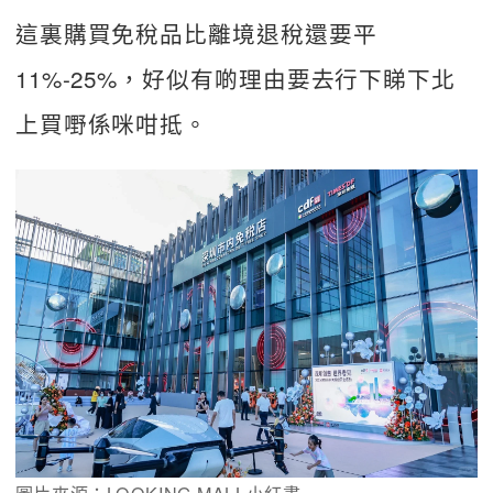
這裏購買免稅品比離境退稅還要平
11%-25%，好似有啲理由要去行下睇下北
上買嘢係咪咁抵。