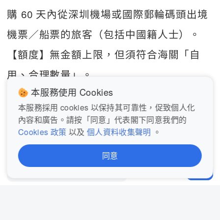
購 60 天內從深圳機場或國際郵輪碼頭出境
機票／船票的旅客（包括中國籍人士）。
【額度】無金額上限，但須符合海關「自
用、合理數量」。
本服務使用 Cookies
2️⃣ 
離境退稅（即買即提，離境時退增值
本服務採用 cookies 以保持其可靠性，促致個人化
稅）
內容和廣告。請按「同意」代表閣下同意我們的
Cookies 政策
以及
個人資料收集聲明
。
【適用】在中國大陸連續居住 ≤183 天的外
國人和港澳台同胞。
同意
1
發表評論...
分享
【條件】同一天同一退稅商店消費
滿 200 元，商品未拆封使用，離境日距購
買日 ≤90 天。