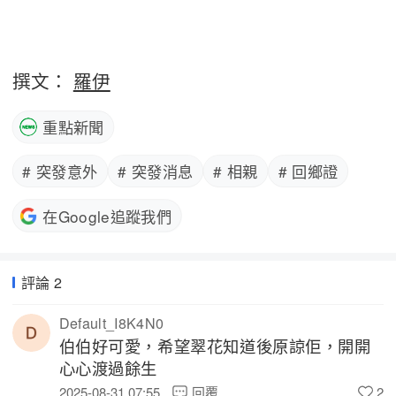
撰文：
羅伊
重點新聞
# 突發意外
# 突發消息
# 相親
# 回鄉證
在Google追蹤我們
評論 2
Default_I8K4N0
伯伯好可愛，希望翠花知道後原諒佢，開開
心心渡過餘生 
2025-08-31 07:55
回覆
2