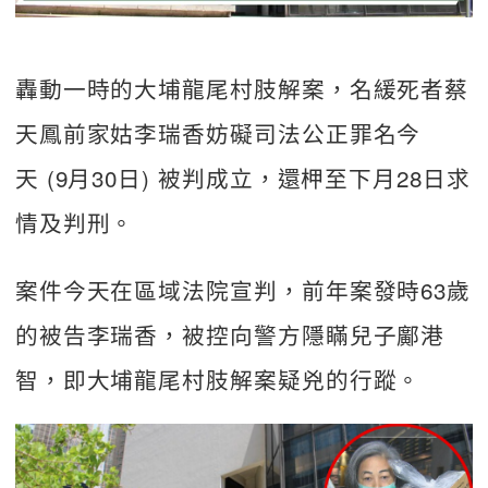
轟動一時的大埔龍尾村肢解案，名緩死者蔡
天鳳前家姑李瑞香妨礙司法公正罪名今
天 (9月30日) 被判成立，還柙至下月28日求
情及判刑。
案件今天在區域法院宣判，前年案發時63歲
的被告李瑞香，被控向警方隱瞞兒子鄺港
智，即大埔龍尾村肢解案疑兇的行蹤。