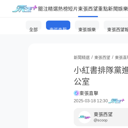
關注
精選
熱榜
短片
東張西望
重點新聞
娛
全部
東張直擊
東張娛樂
東張西望
/
/
新聞精選
東張西望
東張直
小紅書排隊黨
公室
東張直擊
2025-03-18 12:30
東張西望
@scoop