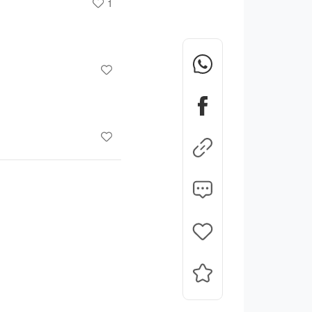
1
d服務book 唔到，
，搞到世界比錢就解決問
排，我外行都知，運輸署
係搵食，我就話搵食大
，超垃圾同失望。