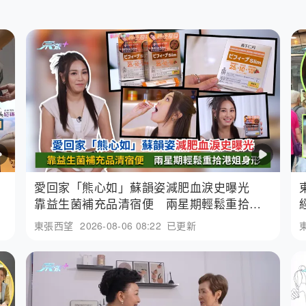
愛回家「熊心如」蘇韻姿減肥血淚史曝光
靠益生菌補充品清宿便 兩星期輕鬆重拾港
姐身形
東張西望
2026-08-06 08:22
已更新