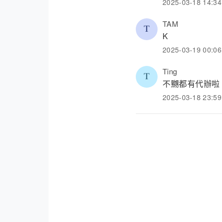
行為。
2025-03-18 14:34
我之前去排到，
TAM
要親身去，其實
K
2025-03-19 00:06
下下排隊黨5份
題。有需要人士
Ting
成年都無正視問
不嬲都有代辦啦
2025-03-18 23:59
上次我見到佢地
曬咩，佢就話呢