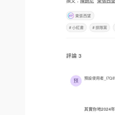
撰文：
陳朗尼
東張西
東張西望
# 小紅書
# 排隊黨
評論 3
預設使用者_I7Q8
其實你地202