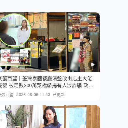
東張西望｜荃灣泰國餐廳清盤改由店主大佬
經營 被走數200萬菜檔怒揭有人涉詐騙 政府
擔保３千萬凍過水?
東張西望
2026-08-06 11:53
已更新