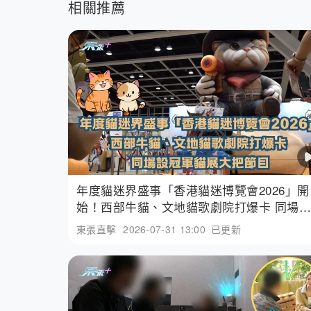
相關推薦
年度貓迷界盛事「香港貓迷博覽會2026」開
始！西部牛貓、文地貓歌劇院打爆卡 同場設
冠軍貓展大把節目
東張直擊
2026-07-31 13:00
已更新