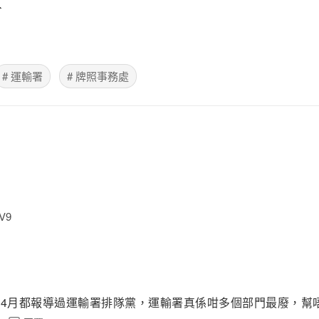
望
# 運輸署
# 牌照事務處
V9
4年4月都報導過運輸署排隊黨，運輸署真係咁多個部門最廢，幫