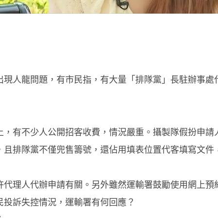
出現人龍問題，有市民指，有大量「排隊黨」長駐辦事處
上，有不少人公開招客收費，情況嚴重。攝製隊假扮申請
，且排隊黨不僅兜售籌號，還佔用填表位置代客填寫文件
許代理人代辦申請有關。另外雖然運輸署鼓勵使用網上預
民投訴失控情況，運輸署有何回應？