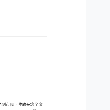
唔到市民，仲助長壞
全文