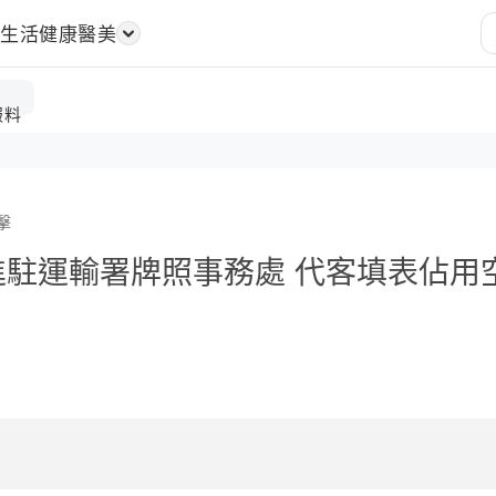
樂
生活
健康醫美
報料
擊
進駐運輸署牌照事務處 代客填表佔用