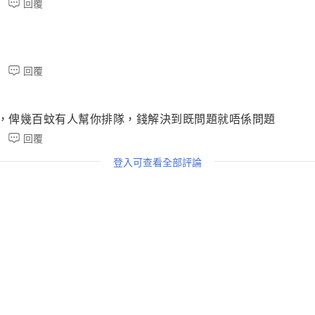
回覆
都排左成幾粒鐘，車行，阿姐玩曬，真正市民係用唔到，網上又有 
運輸署開多條隊，比親身既人做自己一份，可唔可以。
回覆
，私隱又外洩，又助長壞風氣，想渣車，自己就揾時間去排隊
用唔到。金鐘同長沙灣最離譜，排隊黨問題，全行都知300代
題，同埋運輸署沙田同官塘有野又做唔到，失敗的運輸署。
，俾幾百蚊有人幫你排隊，錢解決到既問題就唔係問題
回覆
放凳，打尖，同佢地嘈，佢地叫我唔好阻住曬，話呢到個個都
登入可查看全部評論
到個個都係，你咁講得罪好多人，佢仲要兇我，職員又唔幫手