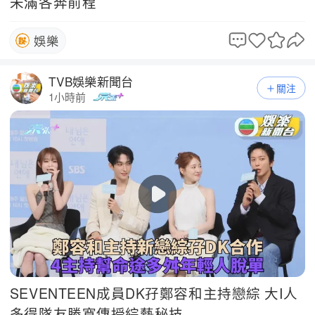
未滿各奔前程
娛樂
TVB娛樂新聞台
關注
1小時前
SEVENTEEN成員DK孖鄭容和主持戀綜 大I人
多得隊友勝寬傳授綜藝秘技