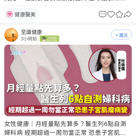
化碳量增21億噸
健康醫美
至識健康
關注
3小時前
女性健康｜月經量點先算多？醫生列6點自測
婦科病 經期超過一周勿當正常 恐患子宮肌瘤