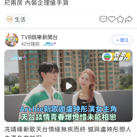
尺兩房 內裝企理搶手貨
生活
TVB娛樂新聞台
關注
42分鐘前
冼靖峰新歌天台情緣無疾而終 憾與盧映彤戀人