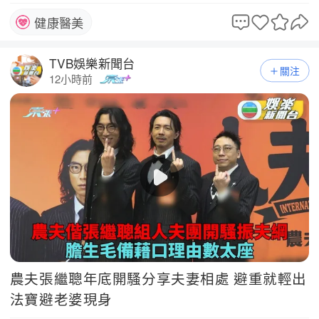
健康醫美
TVB娛樂新聞台
關注
12小時前
農夫張繼聰年底開騷分享夫妻相處 避重就輕出
法寶避老婆現身