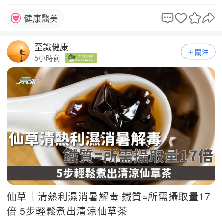
降減少脹氣
健康醫美
至識健康
關注
5小時前
仙草｜清熱利濕消暑解毒 鐵質=所需攝取量17
倍 5步輕鬆煮出清涼仙草茶