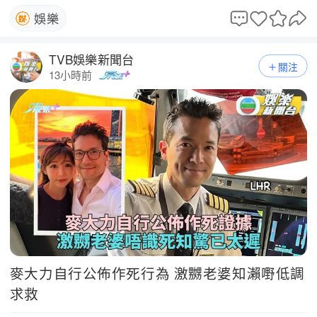
娛樂
TVB娛樂新聞台
關注
13小時前
麥大力自行公佈作死行為 激嬲老婆知瀨嘢低調
求救