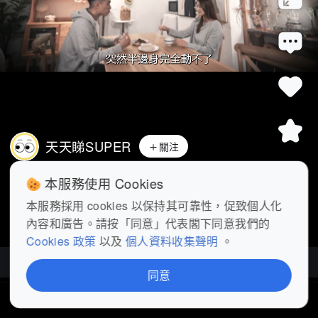
天天睇SUPER
關注
年輕無三高 點解突發中風？ #健康知多少
本服務使用 Cookies
#重症解密
 #健康
 #醫療
 #醫學
 #
...
展開
本服務採用 cookies 以保持其可靠性，促致個人化
內容和廣告。請按「同意」代表閣下同意我們的
查看更多
Cookies 政策
以及
個人資料收集聲明
。
重症解密
| 7部影片
同意
首頁
短片