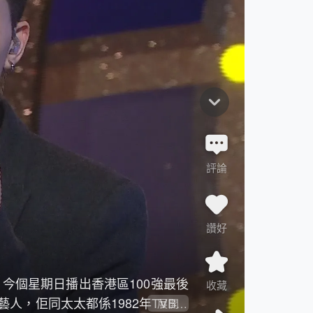
評論
讚好
》今個星期日播出香港區100強最後
收藏
，佢同太太都係1982年TVB第
展開