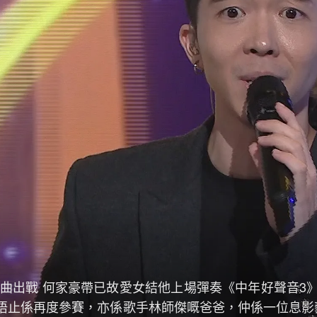
金曲出戰 何家豪帶已故愛女結他上場彈奏
《中年好聲音3
唔止係再度參賽，亦係歌手林師傑嘅爸爸，仲係一位息影藝人