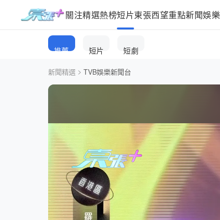
關注
精選
熱榜
短片
東張西望
重點新聞
娛
推薦
短片
短劇
>
新聞精選
TVB娛樂新聞台