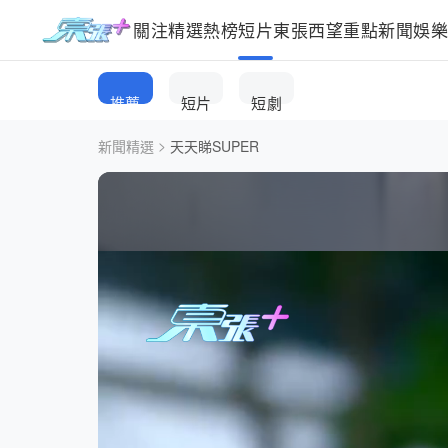
關注
精選
熱榜
短片
東張西望
重點新聞
娛
推薦
短片
短劇
>
新聞精選
天天睇SUPER