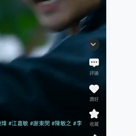
評論
讚好
陳煒
#江嘉敏
#謝東閔
#陳敏之
#李
收藏