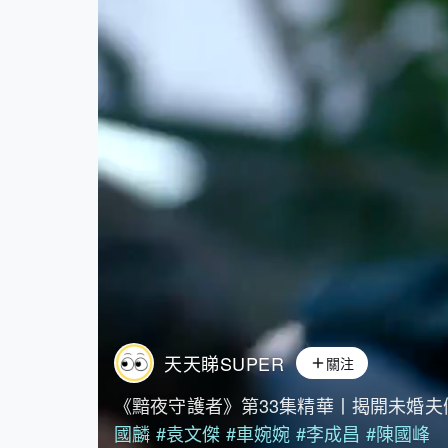
天天睇SUPER
關注
《黯夜守護者》第33集精華丨揭開未婚夫
國麟
#袁文傑
#車婉婉
#李成昌
#陳國峰