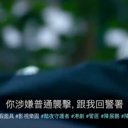
假面具 #影視樂園
#黯夜守護者
#港劇
#警匪
#陳展鵬
#