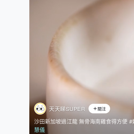
天天睇SUPER
關注
沙田新加坡過江龍 無骨海南雞食得方便 #
慧儀