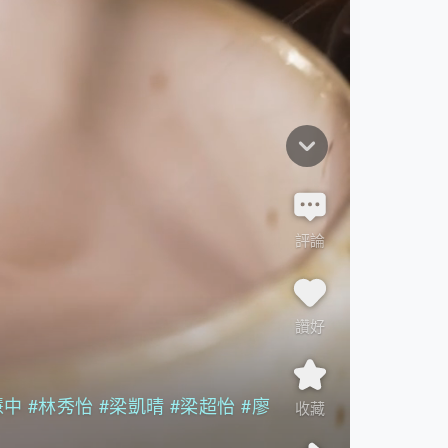
評論
讚好
慧中
#林秀怡
#梁凱晴
#梁超怡
#廖
收藏