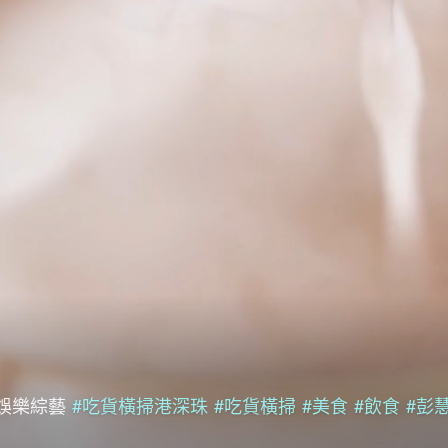
娛樂綜藝
#吃貨橫掃港深珠
#吃貨橫掃
#美食
#飲食
#彭