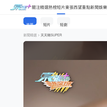
關注
精選
熱榜
短片
東張西望
重點新聞
娛
推薦
短片
短劇
>
新聞精選
天天睇SUPER