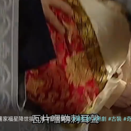
蒲家福星降世搞乜鬼 #影視樂園
#蒲松齡
#港劇
#古裝
#