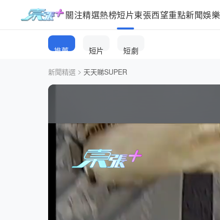
關注
精選
熱榜
短片
東張西望
重點新聞
娛
推薦
短片
短劇
>
新聞精選
天天睇SUPER