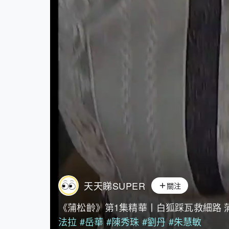
天天睇SUPER
關注
《蒲松齡》第1集精華丨白狐踩瓦救細路 
法拉
#岳華
#陳秀珠
#劉丹
#朱慧敏