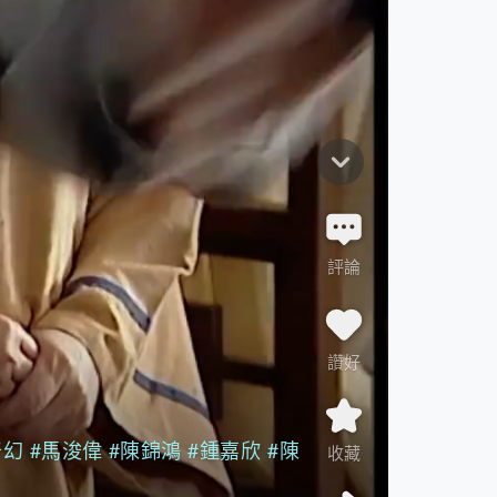
評論
讚好
奇幻
#馬浚偉
#陳錦鴻
#鍾嘉欣
#陳
收藏