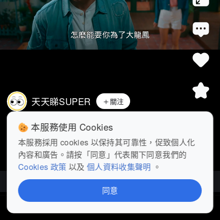
天天睇SUPER
關注
《麻雀樂團》第22集精華丨阿久家明靈魂
本服務使用 Cookies
の合奏-穿越時空感動宇宙 #影視...
展開
本服務採用 cookies 以保持其可靠性，促致個人化
內容和廣告。請按「同意」代表閣下同意我們的
查看更多
Cookies 政策
以及
個人資料收集聲明
。
麻雀樂團
| 全25集
同意
首頁
短片