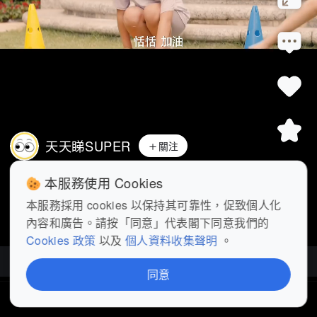
天天睇SUPER
關注
《燦爛的風和海》精華丨Casey和Frank親
本服務使用 Cookies
子活動 #影視樂園
 #燦爛的風和
...
展開
本服務採用 cookies 以保持其可靠性，促致個人化
內容和廣告。請按「同意」代表閣下同意我們的
查看更多
Cookies 政策
以及
個人資料收集聲明
。
燦爛的風和海
| 更新至60集
同意
首頁
短片