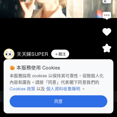
天天睇SUPER
關注
《燦爛的風和海》精華丨徐君樂麥又歌燈
本服務使用 Cookies
塔親吻 #影視樂園
 #燦爛的風和
...
展開
本服務採用 cookies 以保持其可靠性，促致個人化
內容和廣告。請按「同意」代表閣下同意我們的
查看更多
Cookies 政策
以及
個人資料收集聲明
。
燦爛的風和海
| 更新至60集
同意
首頁
短片