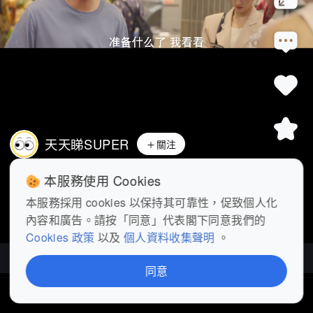
天天睇SUPER
關注
《燦爛的風和海》精華丨徐君樂帶麥又歌
本服務使用 Cookies
買菜被調侃在談戀愛 #影視樂園
...
展開
本服務採用 cookies 以保持其可靠性，促致個人化
內容和廣告。請按「同意」代表閣下同意我們的
查看更多
Cookies 政策
以及
個人資料收集聲明
。
燦爛的風和海
| 更新至60集
同意
首頁
短片