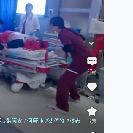
評論
讚好
芯
#張曦雯
#何廣沛
#馮盈盈
#蔣志
收藏