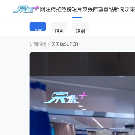
關注
精選
熱榜
短片
東張西望
重點新聞
娛
推薦
短片
短劇
>
新聞精選
天天睇SUPER