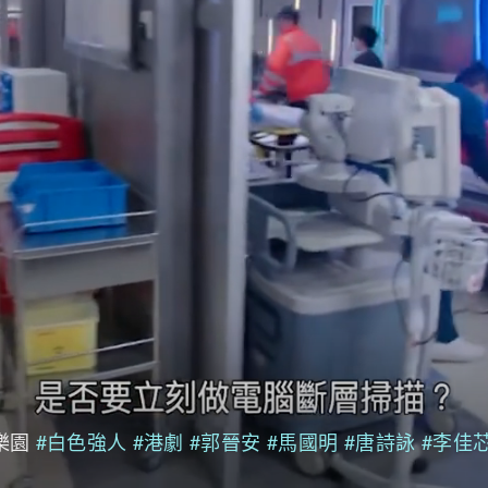
樂園
#白色強人
#港劇
#郭晉安
#馬國明
#唐詩詠
#李佳