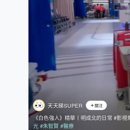
天天睇SUPER
關注
《白色強人》精華丨明成北的日常 #影視
光
#朱智賢
#醫療