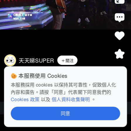
天天睇SUPER
關注
胡子貝 Rock 爆演繹《無盡》雙料季軍 #娛
本服務使用 Cookies
樂綜藝
 #聲秀
 #廣東歌
 #樂壇
 #
...
展開
本服務採用 cookies 以保持其可靠性，促致個人化
內容和廣告。請按「同意」代表閣下同意我們的
查看更多
Cookies 政策
以及
個人資料收集聲明
。
聲秀
| 全31集
同意
首頁
短片