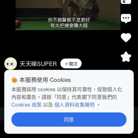
天天睇SUPER
關注
《獵鷹》第10集精華丨墮入黑夜，只為獵
本服務使用 Cookies
鷹 #影視樂園
 #獵鷹
 #港劇
 #刑
...
展開
本服務採用 cookies 以保持其可靠性，促致個人化
內容和廣告。請按「同意」代表閣下同意我們的
查看更多
Cookies 政策
以及
個人資料收集聲明
。
獵鷹
| 20部影片
同意
首頁
短片