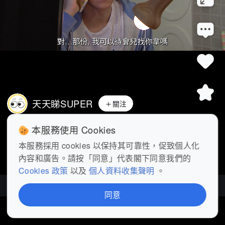
天天睇SUPER
關注
《完美叛侶》第10集精華丨當年羞辱 今日
本服務使用 Cookies
一次過還晒 #影視樂園
 #完美叛
...
展開
本服務採用 cookies 以保持其可靠性，促致個人化
內容和廣告。請按「同意」代表閣下同意我們的
查看更多
Cookies 政策
以及
個人資料收集聲明
。
完美叛侶
| 20部影片
同意
首頁
短片