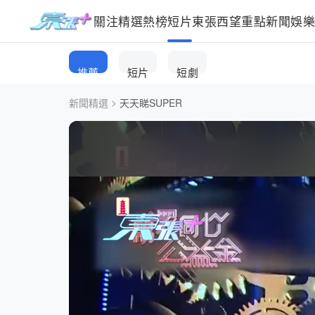
關注
精選
熱榜
短片
東張西望
重點新聞
娛
推薦
短片
短劇
>
新聞精選
天天睇SUPER