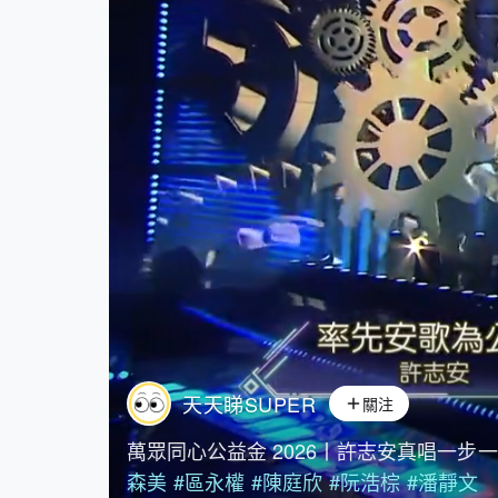
天天睇SUPER
關注
萬眾同心公益金 2026丨許志安真唱一步一
森美
#區永權
#陳庭欣
#阮浩棕
#潘靜文