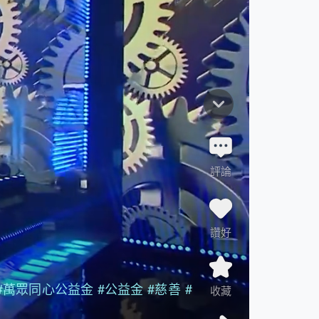
評論
讚好
#萬眾同心公益金
#公益金
#慈善
#
收藏