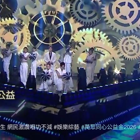
生 網民激讚唱功不減 #娛樂綜藝
#萬眾同心公益金2026