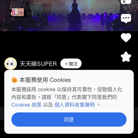
天天睇SUPER
關注
中年好聲音4｜許雲妮沒信心唱好《花火》 
本服務使用 Cookies
添Sir讚表現出細膩一面 #娛樂綜...
展開
本服務採用 cookies 以保持其可靠性，促致個人化
內容和廣告。請按「同意」代表閣下同意我們的
查看更多
Cookies 政策
以及
個人資料收集聲明
。
中年好聲音4
| 128部影片
同意
首頁
短片