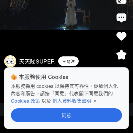
天天睇SUPER
關注
中年好聲音4｜許美琪《零時十分》唱到陳
本服務使用 Cookies
松伶想喊 講故事能力獲全場認同...
展開
本服務採用 cookies 以保持其可靠性，促致個人化
內容和廣告。請按「同意」代表閣下同意我們的
查看更多
Cookies 政策
以及
個人資料收集聲明
。
中年好聲音4
| 128部影片
同意
首頁
短片