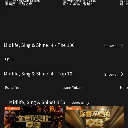
劉曉昆 - 突破之夜
妮、許美琪、曹越、羅
越 -
逸軒–「十強」累積排名
戰(II)- 原唱之夜
Midlife, Sing & Shine! 4 - The 100
Show all
Ep. 1
Midlife, Sing & Shine! 4 - Top 70
Show all
Esther You
Liang Yukun
Maic
Midlife, Sing & Shine! BTS
Show all
Free all epis
Free all epis