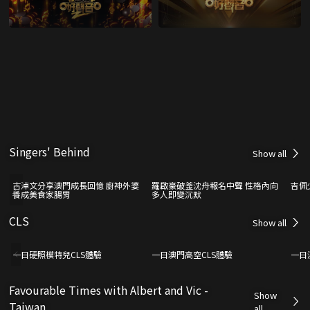
Singers' Behind
Show all
古淖文分享澳門成長回憶 廚神外婆
羅啟豪破釜沈舟報名中聲 性格內向
吉佩
養成美食家腸胃
多人即變沉默
CLS
Show all
一日硬照模特兒CLS體驗
一日澳門高空CLS體驗
一日
Favourable Times with Albert and Vic -
Show
Taiwan
all