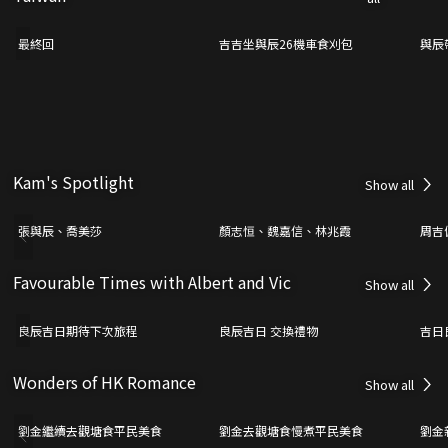
最終回
吉吉坐與辰26機車食刈包
與辰
Kam's Spotlight
Show all
張與辰、喬美莎
顏志恒、魏嘉信、林兆霞
周吉
Favourable Times with Albert and Vic
Show all
良辰吉日期待下次旅程
良辰吉日 交換禮物
吉日
Wonders of HK Romance
Show all
劉金繼續去觀塘食平民美食
劉金去觀塘食慢煮平民美食
劉金