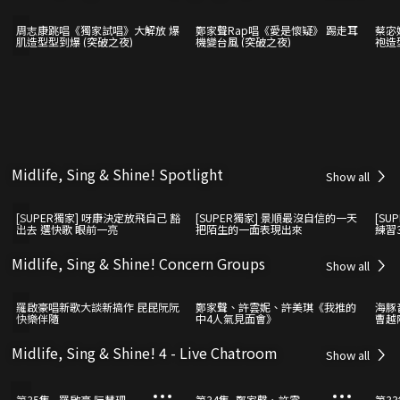
周志康跳唱《獨家試唱》大解放 爆
鄭家聲Rap唱《愛是懷疑》 踢走耳
蔡宓
肌造型型到爆 (突破之夜)
機變台風 (突破之夜)
袍造
Midlife, Sing & Shine! Spotlight
Show all
[SUPER獨家] 呀康決定放飛自己 豁
[SUPER獨家] 景順最沒自信的一天
[SU
出去 選快歌 眼前一亮
把陌生的一面表現出來
練習
Midlife, Sing & Shine! Concern Groups
Show all
羅啟豪唱新歌大談新搞作 昆昆阮阮
鄭家聲、許雲妮、許美琪《我推的
海豚
快樂伴隨
中4人氣見面會》
曹越
Midlife, Sing & Shine! 4 - Live Chatroom
Show all
第35集 - 羅啟豪 阮慧珊
第34集 -鄭家聲、許雲
第33