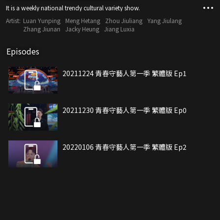
It is a weekly national trendy cultural variety show.
Artist:
Luan Yunping
Meng Hetang
Zhou Jiuliang
Yang Jiulang
Zhang Jiunan
Jacky Heung
Jiang Luxia
Episodes
20211224 青春守藝人第一季 繁體版 Ep1
20211230 青春守藝人第一季 繁體版 Ep0
20220106 青春守藝人第一季 繁體版 Ep2