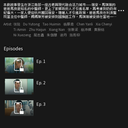
本劇故事發生在浙江南部一座古老與現代融合活力城市——瑞安。馬琪瑞的
爸爸馬良是知名的中醫師，更上了家鄉政府人才引進名單，再考慮到奶奶年
紀偏大，一家人便從杭州搬回瑞安。隨著人才引進政策，爸爸馬良在利濟醫
院當主任中醫師，媽媽陳芳被安排到國旗館工作，馬琪瑞被安排在當地一家
比較優秀的小學，而馬琪安則是進了當地知名的幼兒園。剛回瑞安租房子住
Artist:
张陆
Du Yutong
Tao Huimin
杨厚垚
Chen Yanli
Xia Chenyi
的一家人，打算長期定居，便借了陳芳嫂子的工廠資金，準備全款買房。可
是人算不如天算，馬良好心地把200多萬元購房款借給了“發小”陳金髮週
Ti Aimin
Zhu Haijun
Xiang Nan
张新涵
杨沛褀
黄辰锦
轉，卻意外捲入了一場金融事件。而陳金髮的神秘失蹤，不僅讓馬良夫妻的
Ni Xuezeng
屈志鑫
朱伽慧
谢丹
陈彤仰
心情跌入谷底，也讓中年婚姻危機慢慢浮出水面。為了渡過這場家庭危機，
全家人由此展開了一段“八仙過海各顯神通式”的救贖。
Episodes
Ep. 1
Ep. 2
Ep. 3