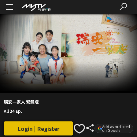
瑞安一家人 繁體版
All 24 Ep.
Add as preferred
Login | Register
on Google