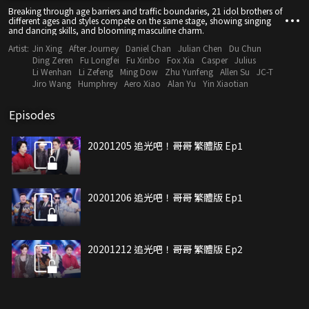
Breaking through age barriers and traffic boundaries, 21 idol brothers of
different ages and styles compete on the same stage, showing singing
and dancing skills, and blooming masculine charm.
Artist:
Jin Xing
After Journey
Daniel Chan
Julian Chen
Du Chun
Ding Zeren
Fu Longfei
Fu Xinbo
Fox Xia
Casper
Julius
Li Wenhan
Li Zefeng
Ming Dow
Zhu Yunfeng
Allen Su
JC-T
Jiro Wang
Humphrey
Aero Xiao
Alan Yu
Yin Xiaotian
Episodes
20201205 追光吧！哥哥 繁體版 Ep1
20201206 追光吧！哥哥 繁體版 Ep1
20201212 追光吧！哥哥 繁體版 Ep2