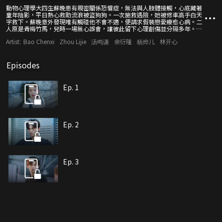
動物心理學大四生蘇晚患有親密關係恐懼症，無法與人肢體接觸，心底藏著
童年陰影，平日熱心救助流浪被盜狗狗。一次施救遇險，她被修車高手白天
宇救下。蘇晚意外發現唯有觸碰他不會不適，便請求假裝戀愛療愈心病。二
人原是青梅竹馬，兒時一場無心誤會，讓彼此留下心理創傷並分隔多年。相
處中過往真相揭開，白天宇遭同行陷害遇事業危機，蘇晚勇敢挺身相助。兩
Artist:
Bao Chenxi
Zhou Lijie
汤鸣谦
余衍隆
杨烨儿
林开心
人攜手歷經風雨、解開舊心結，互相治癒救贖，最終放下過往，走到一起。
Episodes
Ep. 1
Ep. 2
Ep. 3