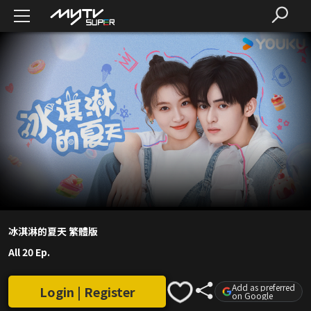
冰淇淋的夏天 繁體版
All 20 Ep.
Add as preferred
Login | Register
on Google