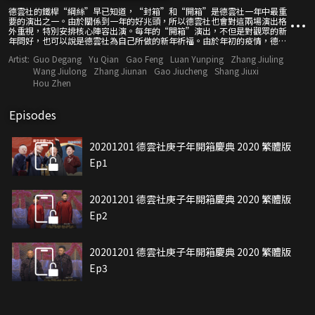
德雲社的鐵桿“綱絲”早已知道，“封箱”和“開箱”是德雲社一年中最重
要的演出之一。由於關係到一年的好兆頭，所以德雲社也會對這兩場演出格
外重視，特別安排核心陣容出演。每年的“開箱”演出，不但是對觀眾的新
年問好，也可以說是德雲社為自己所做的新年祈福。由於年初的疫情，德雲
社原定於2月8日的開箱相聲專場演出延期至12月，精彩相聲大聚會，敬請關
Artist:
Guo Degang
Yu Qian
Gao Feng
Luan Yunping
Zhang Jiuling
注！
Wang Jiulong
Zhang Jiunan
Gao Jiucheng
Shang Jiuxi
Hou Zhen
Episodes
20201201 德雲社庚子年開箱慶典 2020 繁體版
Ep1
20201201 德雲社庚子年開箱慶典 2020 繁體版
Ep2
20201201 德雲社庚子年開箱慶典 2020 繁體版
Ep3