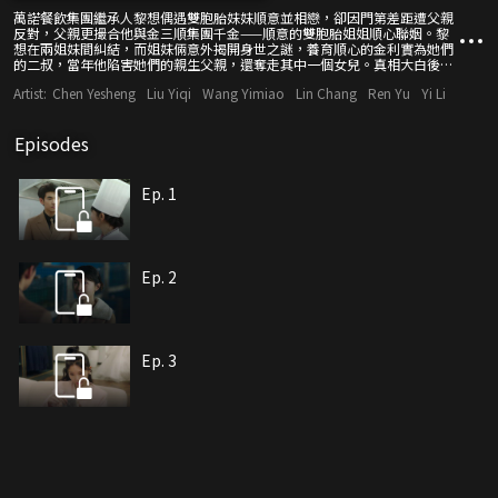
萬諾餐飲集團繼承人黎想偶遇雙胞胎妹妹順意並相戀，卻因門第差距遭父親
反對，父親更撮合他與金三順集團千金——順意的雙胞胎姐姐順心聯姻。黎
想在兩姐妹間糾結，而姐妹倆意外揭開身世之謎，養育順心的金利實為她們
的二叔，當年他陷害她們的親生父親，還奪走其中一個女兒。真相大白後，
金利嫁禍順心，順心徹底認清其真面目，與順意、黎想聯手扳倒金利，開啟
Artist:
Chen Yesheng
Liu Yiqi
Wang Yimiao
Lin Chang
Ren Yu
Yi Li
新生活。
Episodes
Ep. 1
Ep. 2
Ep. 3