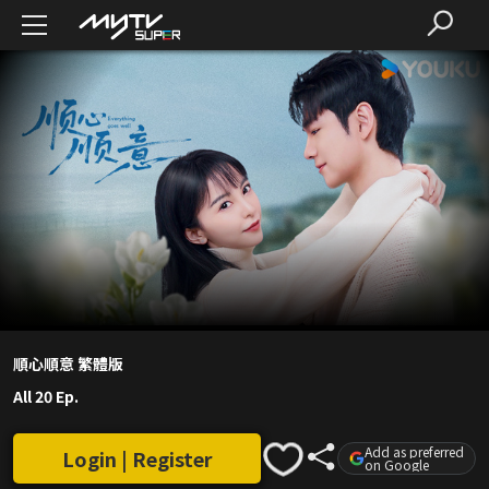
順心順意 繁體版
All 20 Ep.
Add as preferred
Login | Register
on Google