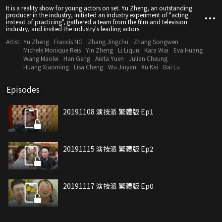
It is a reality show for young actors on set. Yu Zheng, an outstanding
producer in the industry, initiated an industry experiment of "acting
instead of practicing", gathered a team from the film and television
industry, and invited the industry's leading actors.
Artist:
Yu Zheng
Francis NG
Zhang Jingchu
Zhang Songwen
Michele Monique Reis
Yin Zheng
Li Liqun
Kara Wai
Eva Huang
Wang Maolei
Han Geng
Anita Yuen
Julian Cheung
Huang Xiaoming
Lisa Cheng
Wu Jinyan
Xu Kai
Bai Lu
Episodes
20191108 演技派 繁體版 Ep1
20191115 演技派 繁體版 Ep2
20191117 演技派 繁體版 Ep0