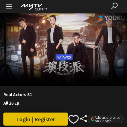
Real Actors S1
All 26 Ep.
Add as preferred
Login | Register
on Google