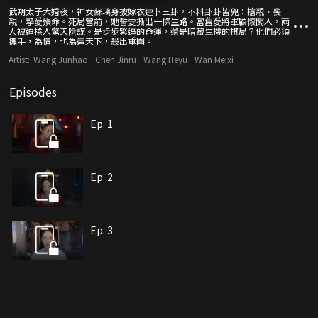
武朔太子大婚夜，神女蘇璃身披嫁衣連卜三卦，不料卦卦皆兇：搶親、喪
親，摯愛殞命。死局當前，她誓要撕出一條生路。當舊愛將軍顧懷闖入，兩
人被迫捲入驚天陰謀。是步步緊逼的命運，還是暗藏生機的棋局？他們必須
攜手，為情，也為這天下，殺出重圍。
Artist:
Wang Junhao
Chen Jinru
Wang Heyu
Wan Meixi
Episodes
Ep. 1
Ep. 2
Ep. 3