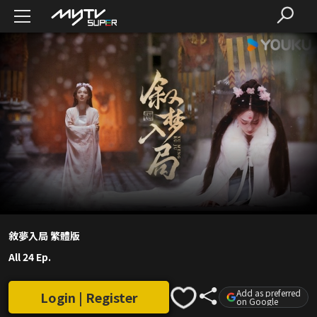
敘夢入局 繁體版
All 24 Ep.
Add as preferred
Login | Register
on Google