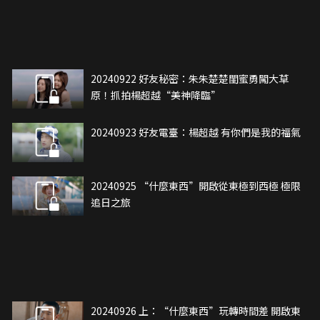
20240922 好友秘密：朱朱楚楚閨蜜勇闖大草
原！抓拍楊超越“美神降臨”
20240923 好友電臺：楊超越 有你們是我的福氣
20240925 “什麼東西”開啟從東極到西極 極限
追日之旅
20240926 上：“什麼東西”玩轉時間差 開啟東