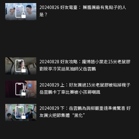
20240826 好友電臺： 蘸醬團最有鬼點子的人
是？
20240828 好友攻略：龐博趙小棠走15米老鼠膠
劉筱亭冷笑話氣抽師父岳雲鵬
20240829 上：好友團過15米老鼠膠被粘掉襪子
岳雲鵬卡丁車比賽被小孩哥嘲諷
20240829 下：岳雲鵬為與柳巖重逢準備驚喜 好
友團火把節集體“黑化”