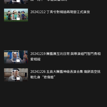
20241212 丁禹兮對楊迪再現晉江式演技
20241219 蘸醬團互坑日常 與導演組鬥智鬥勇相
愛相殺
20241226 五員大蘸醬神級表演合集 燒餅高空挑
戰化身“悲傷蛙”