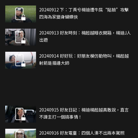
20240912 下：丁禹兮楊迪遭牛屎“貼臉”攻擊
四海為家變身蝴蝶俠
20240913 好友時刻：楊超越睡衣開箱，楊迪J人
出遊
20240914 好好玩：好朋友模仿動物叫，楊超越
射箭是描邊大師
20240915 好友日記：楊迪楊超越真敢說，直言
不諱主打一個搞事情！
20240916 好友電臺：四個人湊不出兩本駕照