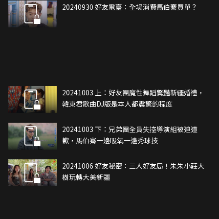
20240930 好友電臺：全場消費馬伯騫買單？
20241003 上：好友團魔性舞蹈驚豔新疆婚禮，
韓東君歌曲DJ版是本人都震驚的程度
20241003 下：兄弟團全員失控導演組被迫道
歉，馬伯騫一邊吸氧一邊秀球技
20241006 好友秘密：三人好友局！朱朱小莊大
樹玩轉大美新疆