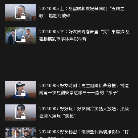
20240905 上：岳雲鵬和廣場舞團跳“五環之
歌” 尷尬到破碎
20240905 下：好友團青春舞臺“笑”果爆炸 岳
雲鵬攜劉筱亭即興說相聲
20240906 好友時刻：男生組調侃輩分梗，常遠
說第一次見劉筱亭這樣三十一歲的“孫子”
20240907 好好玩：好友團冷笑話大放送，頂級
喜劇人瘋玩“爛梗”
20240908 好友秘密：懶惰聖代偽裝攝影師“打