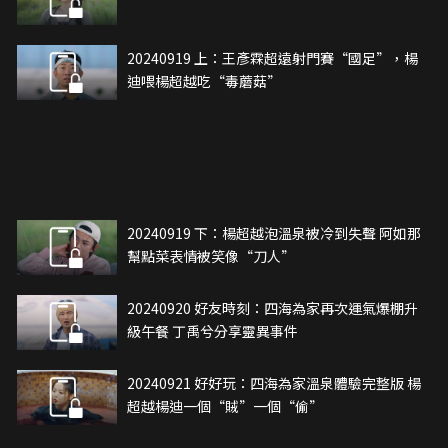
20240919 上：王彥霖超遠射門賽“國足”，楊
迪喂楊超越吃“毒蘑菇”
20240919 下：楊超越泡溫泉被冷到失聲 阿如那
幫點菜表情被笑像“刀人”
20240920 好友時刻：四海為家再次運氣爆棚升
級午餐 丁禹兮分享靈異事件
20240921 好好玩：四海為家溫泉體驗完整版 楊
超越楊迪一個“賊”一個“偷”