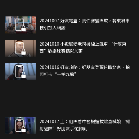
20241007 好友電臺：馬伯騫變團欺，韓東君車
技引眾人稱讚
20241010 小嶽嶽變老司機線上飆車 “什麼東
西”歡樂球賽精彩加更
20241016 好友攻略：好朋友登頂俯瞰北京，拍
照打卡“十拍九醜”
20241017 上：組團看中醫楊迪拔罐直喊娘 “鐳
射迷陣”好朋友手忙腳亂