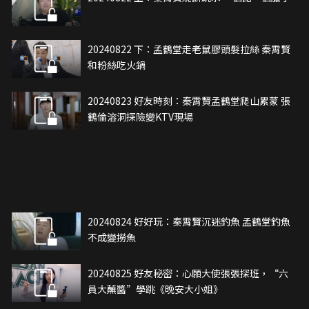
20240822 下：孟鶴堂走老鼠膠頭髮拉絲 秦霄賢
和粉絲吃火鍋
20240823 好友時刻：秦霄賢孟鶴堂爬山累蒙 張
鶴倫溶洞探險變KTV現場
20240824 好好玩：秦霄賢沉迷釣魚 孟鶴堂釣魚
不成變撈魚
20240825 好友秘密：心願大使張張探班，“六
員大蘸醬”學跳《晚安大小姐》