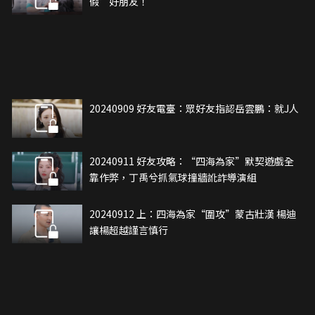
假”好朋友！
20240909 好友電臺：眾好友指認岳雲鵬：就J人
20240911 好友攻略：“四海為家”默契遊戲全
靠作弊，丁禹兮抓氣球撞牆訛詐導演組
20240912 上：四海為家“圍攻”蒙古壯漢 楊迪
讓楊超越謹言慎行