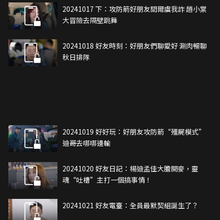
20241017 下：攻防箭好朋友間爾虞我詐 趙小棠
大冒險去隔壁跳舞
20241018 好友時刻：好朋友們聊愛好 涮肉暢聊
秋日排隊
20241019 好好玩：好朋友攻防箭“殭屍模式”
迪哥去哪哪邊輸
20241020 好友日記：楊迪孟佳大膽開麥，靈
魂“吐槽”主打一個搞事情！
20241021 好友電臺：全員最默契組誕生了？