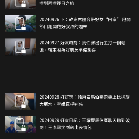
極到西極逐日之旅
20240926 下：韓東君匯合帶好友“回家” 甩開
節目組開啟好叔叔的週末
20240927 好友時刻：馬伯騫出行主打一個鬆
弛，韓東君為好朋友準備驚喜
20240928 好好玩：韓東君馬伯騫飛機上比拼旋
大瓶水，空姐直呼迷惑
20240929 好友日記：王耀慶馬伯騫聊天聊到破
防！王彥霖笑到飆出表情包