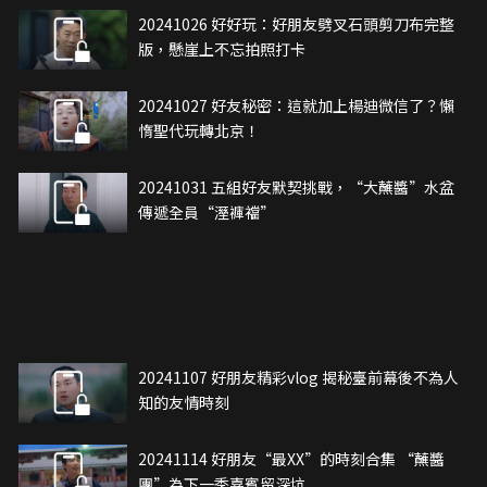
20241026 好好玩：好朋友劈叉石頭剪刀布完整
版，懸崖上不忘拍照打卡
20241027 好友秘密：這就加上楊迪微信了？懶
惰聖代玩轉北京！
20241031 五組好友默契挑戰，“大蘸醬”水盆
傳遞全員“溼褲襠”
20241107 好朋友精彩vlog 揭秘臺前幕後不為人
知的友情時刻
20241114 好朋友“最XX”的時刻合集 “蘸醬
團”為下一季嘉賓留深坑