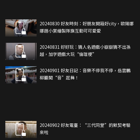
20240830 好友時刻：好朋友開箱好city，歐陽娜
娜趙小棠繪製隊旗互動可可愛愛
20240831 好好玩：猜人名遊戲小嶽嶽猜不出孫
越，加字遊戲大玩“倫理梗”
20240901 好友日記：音樂不停我不停，岳雲鵬
柳巖聞“音”起舞！
20240902 好友電臺：“三代同堂”的默契考驗
來啦