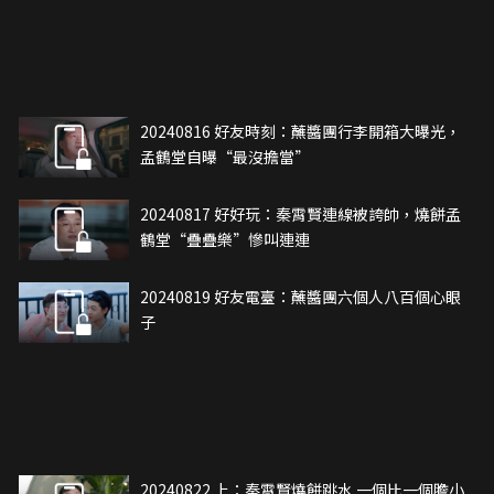
20240816 好友時刻：蘸醬團行李開箱大曝光，
孟鶴堂自曝“最沒擔當”
20240817 好好玩：秦霄賢連線被誇帥，燒餅孟
鶴堂“疊疊樂”慘叫連連
20240819 好友電臺：蘸醬團六個人八百個心眼
子
20240822 上：秦霄賢燒餅跳水 一個比一個膽小