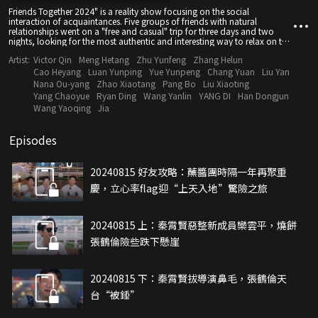
Friends Together 2024" is a reality show focusing on the social
interaction of acquaintances. Five groups of friends with natural
relationships went on a "free and casual" trip for three days and two
nights, looking for the most authentic and interesting way to relax on the
weekend.
Artist:
Victor Qin
Meng Hetang
Zhu Yunfeng
Zhang Helun
Cao Heyang
Luan Yunping
Yue Yunpeng
Chang Yuan
Liu Yan
Nana Ou-yang
Zhao Xiaotang
Pang Bo
Liu Xiaoting
Yang Chaoyue
Ryan Ding
Wang Yanlin
YANG DI
Han Dongjun
Wang Yaoqing
Jia
Episodes
20240815 好友攻略：蘸醬團時隔一年再聚重
慶，立心率flag迎“上天入地”驚險之旅
20240815 上：秦霄賢惡整新成員欒雲平，燒餅
張鶴倫險些跌下懸崖
20240815 下：秦霄賢拔導演鼻毛，張鶴倫天
台“被錘”