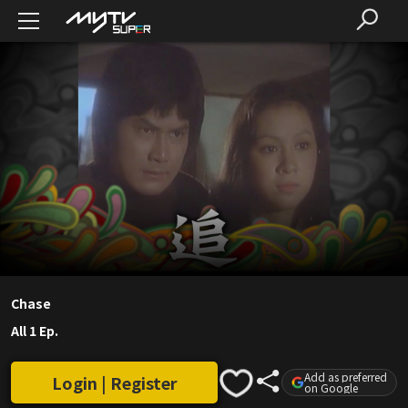
Chase
All 1 Ep.
Add as preferred
Login | Register
on Google