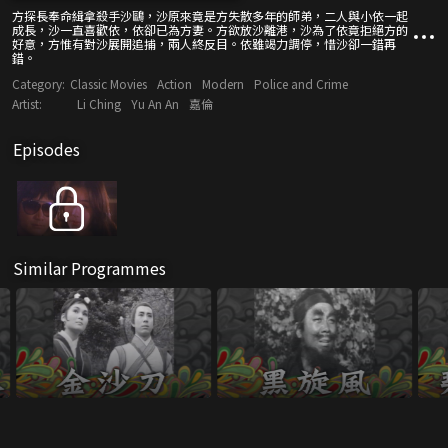
方探長奉命緝拿殺手沙鷗，沙原來竟是方失散多年的師弟，二人與小依一起
成長，沙一直喜歡依，依卻已為方妻。方欲放沙離港，沙為了依竟拒絕方的
好意，方惟有對沙展開追捕，兩人終反目。依雖竭力調停，惜沙卻一錯再
錯。
Category:
Classic Movies
Action
Modern
Police and Crime
Artist:
Li Ching
Yu An An
嘉倫
Episodes
Similar Programmes