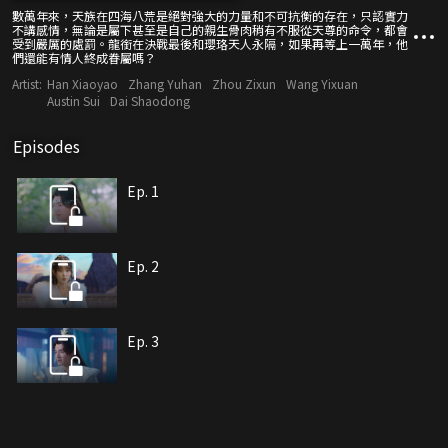
數萬年來，天族在四海八荒是絕對強大的力量和不可抗衡的存在，只認實力
不講感情，無論是屬下甚至是自己的親生骨肉稍有不服從天尊的命令，都會
受到嚴厲的處罰。龍銜在決戰最後和瓔珞天人永隔，如果再等上一萬年，他
們還能有情人終成眷屬嗎？
Artist:
Han Xiaoyao
Zhang Yuhan
Zhou Zixun
Wang Yixuan
Austin Sui
Dai Shaodong
Episodes
Ep. 1
Ep. 2
Ep. 3