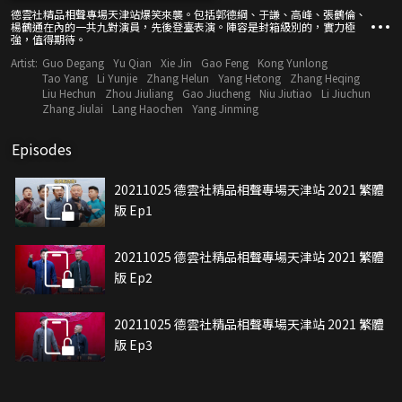
德雲社精品相聲專場天津站爆笑來襲。包括郭德綱、于謙、高峰、張鶴倫、
楊鶴通在內的一共九對演員，先後登臺表演。陣容是封箱級別的，實力極
強，值得期待。
Artist:
Guo Degang
Yu Qian
Xie Jin
Gao Feng
Kong Yunlong
Tao Yang
Li Yunjie
Zhang Helun
Yang Hetong
Zhang Heqing
Liu Hechun
Zhou Jiuliang
Gao Jiucheng
Niu Jiutiao
Li Jiuchun
Zhang Jiulai
Lang Haochen
Yang Jinming
Episodes
20211025 德雲社精品相聲專場天津站 2021 繁體
版 Ep1
20211025 德雲社精品相聲專場天津站 2021 繁體
版 Ep2
20211025 德雲社精品相聲專場天津站 2021 繁體
版 Ep3