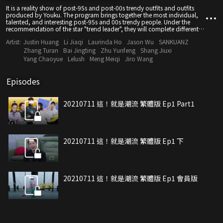
It is a reality show of post-95s and post-00s trendy outfits and outfits
produced by Youku. The program brings together the most individual,
talented, and interesting post-95s and 00s trendy people. Under the
recommendation of the star "trend leader", they will complete different
themed outfits and creative tasks with celebrity guests.
Artist:
Justin Huang
Li Jiaqi
Laurinda Ho
Jason Wu
SANKUANZ
Zhang Turan
Bai Jingting
Zhu Yunfeng
Shang Jiuxi
Yang Chaoyue
Lelush
Meng Meiqi
Jiro Wang
Episodes
20210711 這！就是潮流 繁體版 Ep1 Part1
20210711 這！就是潮流 繁體版 Ep1 下
20210711 這！就是潮流 繁體版 Ep1 會員版