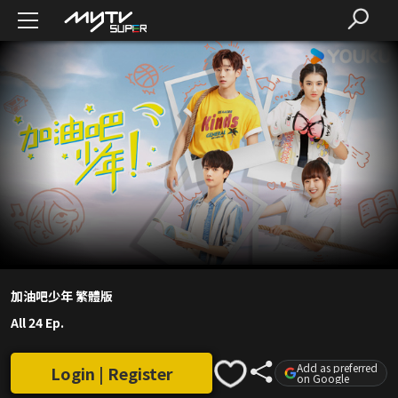
加油吧少年 繁體版
All 24 Ep.
Add as preferred
Login | Register
on Google