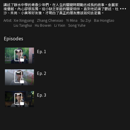
講述了靜水中學的青春少年們，在人生的關鍵時期勵志成長的故事。金展家
境優越，內心卻很孤獨，從小缺乏家庭的關愛陪伴，直到他認識了鬱述、杜
沙、禾尚、小美等好友後，才明白了真正的朋友應該如何去定義。
Artist:
Xie Xingyang
Zhang Chenxiao
Yi Mina
Su Ziyi
Bai Hongtao
Liu Tanghui
Hu Bowen
Li Yixin
Song Yuhe
Episodes
Ep. 1
Ep. 2
Ep. 3