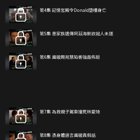
第4集 記憶宮殿令Donald墮樓身亡
第5集 患家族遺傳阿茲海默欲殺人未遂
第6集 識破周苑慧陷害強姦佈局
第7集 為救親子駕車撞死林愛琦
第8集 憑身體語言識破真假話