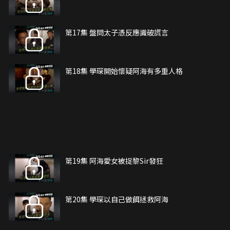
第17集 盤問太子憑反應識破謊言
第18集 學琛開始懷疑阿海有多重人格
第19集 阿海愛女被捉黎Sir發狂
第20集 學琛以自己做餌拯救阿海