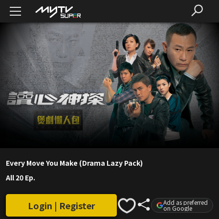
Every Move You Make (Drama Lazy Pack)
All 20 Ep.
Add as preferred
Login | Register
on Google