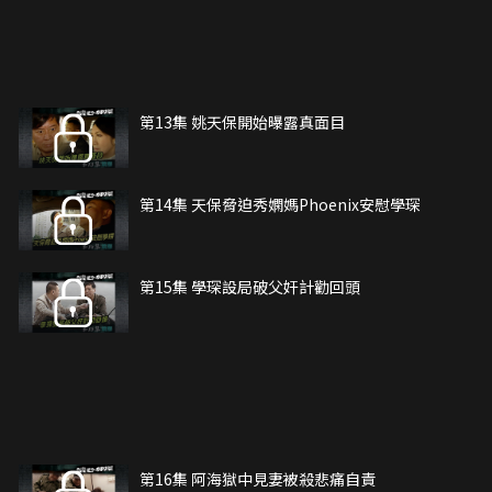
第13集 姚天保開始曝露真面目
第14集 天保脅迫秀嫻媽Phoenix安慰學琛
第15集 學琛設局破父奸計勸回頭
第16集 阿海獄中見妻被殺悲痛自責