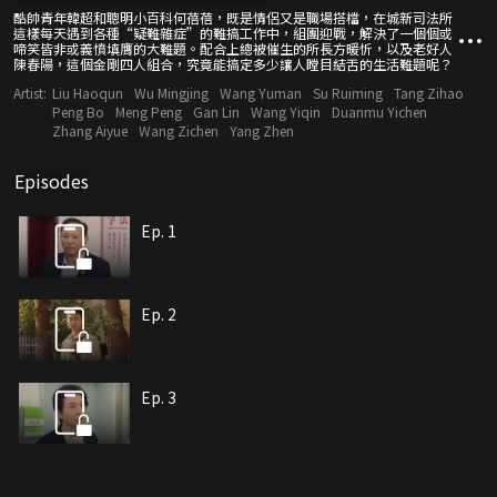
酷帥青年韓超和聰明小百科何蓓蓓，既是情侶又是職場搭檔，在城新司法所
這樣每天遇到各種“疑難雜症”的難搞工作中，組團迎戰，解決了一個個或
啼笑皆非或義憤填膺的大難題。配合上總被催生的所長方暖忻，以及老好人
陳春陽，這個金剛四人組合，究竟能搞定多少讓人瞠目結舌的生活難題呢？
Artist:
Liu Haoqun
Wu Mingjing
Wang Yuman
Su Ruiming
Tang Zihao
Peng Bo
Meng Peng
Gan Lin
Wang Yiqin
Duanmu Yichen
Zhang Aiyue
Wang Zichen
Yang Zhen
Episodes
Ep. 1
Ep. 2
Ep. 3