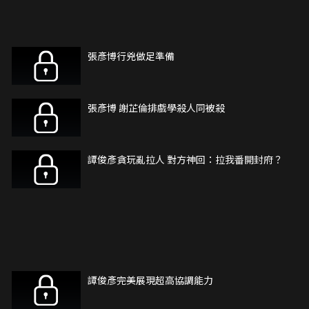
張彥博行兇做足準備
張彥博 謝芷倫排戲學殺人同被殺
譚俊彥貪玩亂拉人 對方神回：拉我番開封府？
譚俊彥完美展現超高協調能力