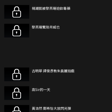
楊潮凱被黎燕珊迫飲毒藥
黎燕珊驚險吊威也
古明華 譚俊彥教朱晨麗拍戲
高Sir的一天
黃浩然 鄭希怡大放閃光彈