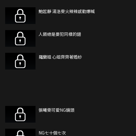
鮑起靜 湯洛雯火辣辣感動爆喊
人類總是要犯同樣的錯
羅蘭姐 心姐齊齊著婚紗
張曦雯可愛NG鏡頭
NG七十個七次