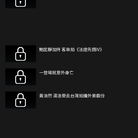
鮑起靜加持 客串拍《法證先鋒IV》
一登場就意外身亡
黃浩然 湯洛雯去台灣拍攝外景戲份