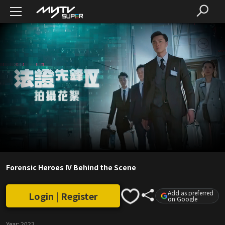
Forensic Heroes IV Behind the Scene
Add as preferred
Login | Register
on Google
Year:
2022