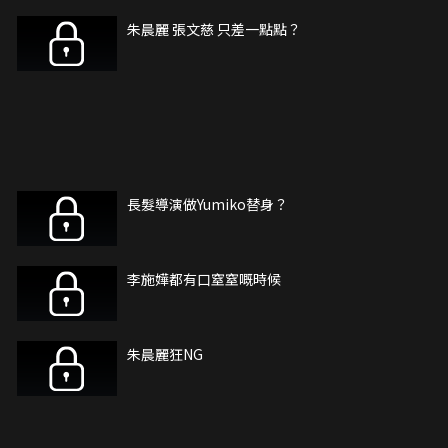
朱晨麗 張文慈 只差一點點？
長髮導演做Yumiko替身？
李施嬅都有口窒窒嘅時候
朱晨麗狂NG