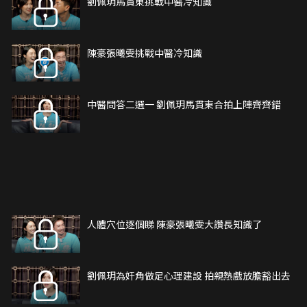
劉佩玥馬貫東挑戰中醫冷知識
陳豪張曦雯挑戰中醫冷知識
中醫問答二選一 劉佩玥馬貫東合拍上陣齊齊錯
人體穴位逐個睇 陳豪張曦雯大讚長知識了
劉佩玥為奸角做足心理建設 拍親熱戲放膽豁出去