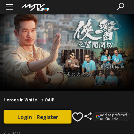
Heroes In White’s OAIP
Add as preferred
Login | Register
on Google
Year:
2025