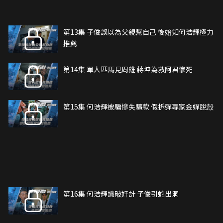
第13集 子俊誤以為父親幫自己 後始知何浩輝極力
推薦
第14集 單人匹馬見周雄 蔣坤為救阿君慘死
第15集 何浩輝被騙慘失贖款 假拆彈專家金蟬脫殻
第16集 何浩輝識破奸計 子俊引蛇出洞