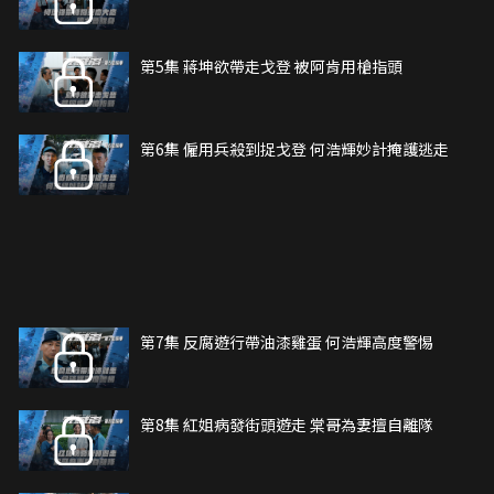
第5集 蔣坤欲帶走戈登 被阿肯用槍指頭
第6集 僱用兵殺到捉戈登 何浩輝妙計掩護逃走
第7集 反腐遊行帶油漆雞蛋 何浩輝高度警惕
第8集 紅姐病發街頭遊走 棠哥為妻擅自離隊