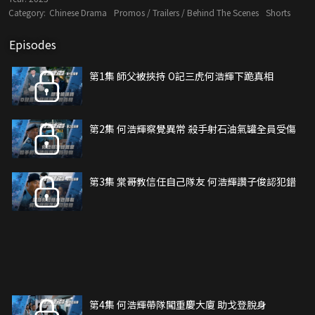
Category:
Chinese Drama
Promos / Trailers / Behind The Scenes
Shorts
Episodes
第1集 師父被挾持 O記三虎何浩輝下跪真相
第2集 何浩輝察覺異常 殺手射石油氣罐全員受傷
第3集 棠哥教信任自己隊友 何浩輝讚子俊認犯錯
第4集 何浩輝帶隊闖重慶大廈 助戈登脫身