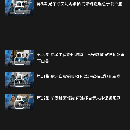
第9集 兄弟打交阿媽求情 何浩輝處理惹子俊不滿
第10集 弟呆坐窗邊何浩輝苦言安慰 聞兄被刺死躍
下自盡
第11集 還原自殺前真相 何浩輝欲抽出犯罪主腦
第12集 前妻舖遭報復 何浩輝自責未能保護家庭