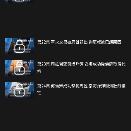
第22集 軍火交易被周雄認出 謝庭威被巴朗圍困
第23集 周雄街頭引爆炸彈 安娜成功從佛牌取得代
碼
第24集 何浩輝成功擊斃周雄 棠哥炸彈衝海壯烈犧
牲