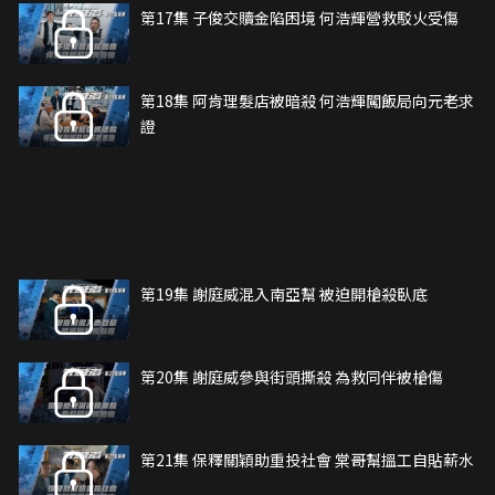
第17集 子俊交贖金陷困境 何浩輝營救駁火受傷
第18集 阿肯理髮店被暗殺 何浩輝闖飯局向元老求
證
第19集 謝庭威混入南亞幫 被迫開槍殺臥底
第20集 謝庭威參與街頭撕殺 為救同伴被槍傷
第21集 保釋關穎助重投社會 棠哥幫搵工自貼薪水