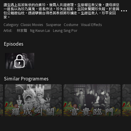
唐生遇上孤苦無依的白素珍，後兩人共諧連理。生接報往救父後，唐母誤信
一道長以為珍乃厲鬼，道長作法，珍失去蹤影。生回來驚聞珍失蹤，於是與
包公藉遊仙枕，透過孽鏡台得悉其表叔將珍擄走。生趕往救人，珍平安回
家。
Category:
Classic Movies
Suspense
Costume
Visual Effects
Artist:
林家聲
Ng Kwun Lai
Leung Sing Por
Episodes
Similar Programmes