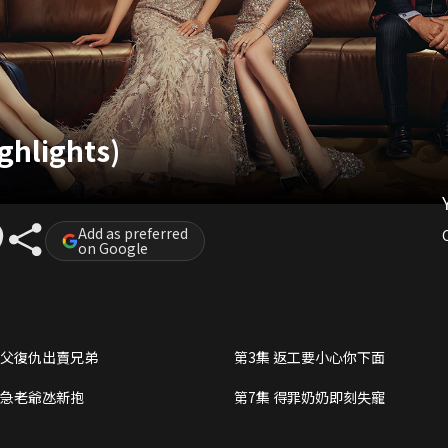
ghlights)
Add as preferred
on Google
為父復仇出賣兄弟
第3集 返工要小心你下面
心急老爺氹新抱
第7集 得罪奶奶即刻失寵