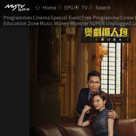
Home
EPG
TV
Search
Programmes
Cinema
Special Event
Free Programme
Come 
Education Zone
Music Money Monster
SUPER Unplugged L