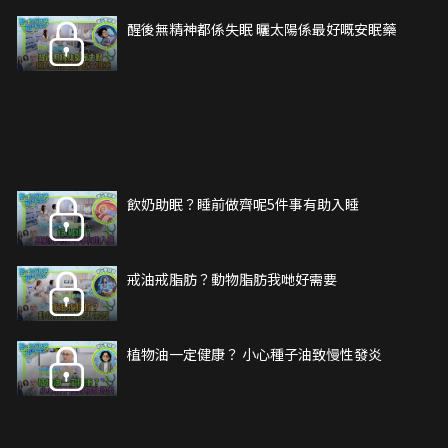
醒後無精神都係失眠 曬太陽係最好嘅安眠藥
飲奶助眠？睡前做齊呢5件事有助入睡
戒油戒脂肪？動物脂肪我哋好需要
植物油一定健康？ 小心種子油致慢性發炎