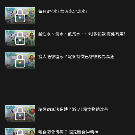
每日8杯水? 飲溫水定冰水?
鹼性水、氫水、低氘水……咁多花款 真係有用?
瘦人唔會糖尿？呢個特徵已會被視為高危
糖尿病無法逆轉？減少1類食物助改善
唔食嘢會胃痛？ 祖先斷食仲精神