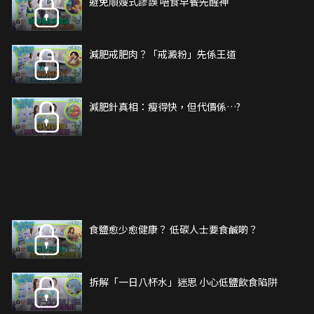
避免順嫂式謬誤 唔食早餐先醒神
減肥戒肥肉？「戒澱粉」先係王道
減肥針真相：瘦得快，但代價係…?
食鹽愈少愈健康？ 低碳人士要食鹹啲？
拆解「一日八杯水」迷思 小心低鹽飲食陷阱