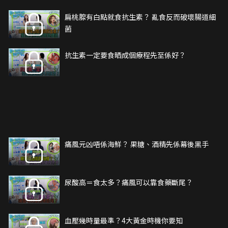
扁桃腺有白點就食抗生素？ 亂食反而破壞腸道細
菌
抗生素一定要食晒成個療程先至係好？
痛風元凶唔係海鮮？ 果糖、酒精先係幕後黑手
尿酸高＝食太多？痛風可以靠食藥斷尾？
血壓幾時量最準？4大黃金時機你要知