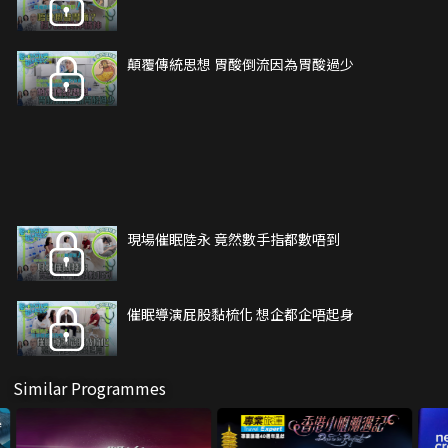
顛覆傳統思想 胃酸倒流因為胃酸過少
現場催眠陸永 竟然數手指都數唔到
催眠導演屁股黏梳化 想企都企唔起身
Similar Programmes