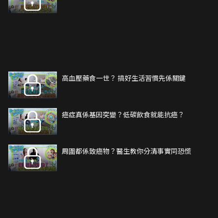
高血壓藥食一世？ 搞好生活習慣先係關鍵
癌症真係基因突變？低碳飲食就能抗癌？
周圍都係致癌物？醫生教你分清事實同恐慌