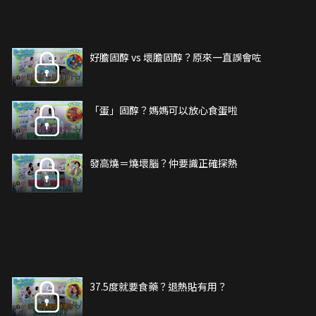
好膽固醇 vs 壞膽固醇？原來一直誤會咗
「蛋」固醇？媽媽可以放心食蛋啦
發高燒＝燒壞腦？仲要識正確探熱
37.5度就要食藥？退熱貼有用？