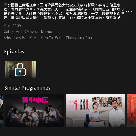
天水圍發生倫常血案，王曉玲與兩名女兒被丈夫李森斬殺，李森亦傷重身
亡，警方展開調查。李森失業已久，一家靠綜援過活，他與來自四川的曉玲
是老夫少妻，因此擔心曉玲對他不忠，常對曉玲施虐。一次，曉玲被李森趕
走，她得鄰居歐太幫忙，輾轉入住庇護中心，獲院友小莉照顧。曉玲欲過獨
立生活不果，更被李森苦纏，無奈回家，結果遭李森虐打，再度入住庇護中
Year:
2009
心。李森要曉玲回家，否則傷害兩名女兒，曉玲唯有隨李森回去，不料釀成
慘劇。
Category:
HK Movies
Drama
Artist:
Law Wai Kuen
Yam Tat Wah
Zhang Jing Chu
Episodes
Similar Programmes