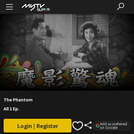
The Phantom
All 1 Ep.
Add as preferred
Login | Register
on Google