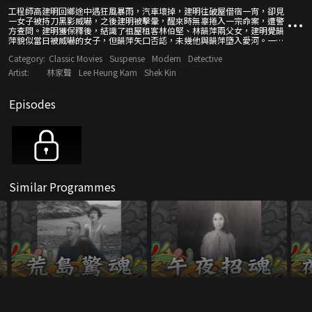
工程師高建明回鄉途中遇狂風暴雨，汽車壞掉，建明往破屋借宿一宵，卻見
一女子被持刀黑影威嚇，之後建明被擊暈，醒來時無辜捲入一宗命案，遭警
方查問。建明獲保釋後，結識了祖屋租客林伯堅、林韻萍兩父女，建明覺韻
萍貌似當日被威嚇的女子，但韻萍矢口否認，未幾他與韻萍墮入愛河。一
天，林家僕人不讓建明見韻萍，建明因而潛入林家，發現伯堅和韻萍雙雙倒
Category:
Classic Movies
Suspense
Modern
Detective
斃，惟翌日卻見二人安然無恙。建明大惑不解，決定暗訪韻萍，終於得悉真
相……
Artist:
林家聲
Lee Heung Kam
Shek Kin
Episodes
Similar Programmes