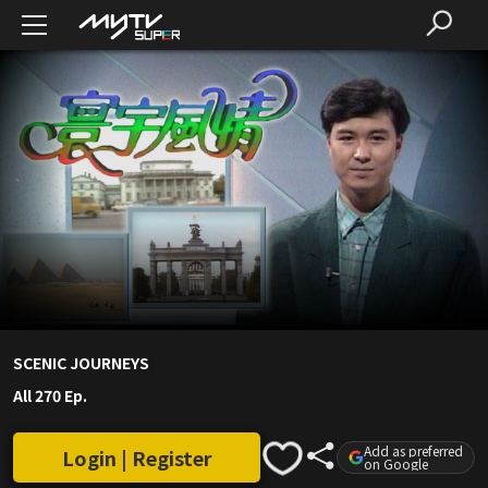
SCENIC JOURNEYS
All 270 Ep.
Add as preferred
Login | Register
on Google